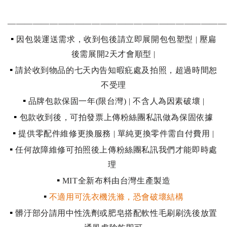
——————————————————————————
▪
因包裝運送需求，收到包後請立即展開包包塑型 | 壓扁
後需展開2天才會順型 |
▪
請於收到物品的七天內告知暇疪處及拍照，超過時間恕
不受理
▪
品牌包款保固一年(限台灣) | 不含人為因素破壞 |
▪
包款收到後，可拍發票上傳粉絲團私訊做為保固依據
▪
提供零配件維修更換服務 | 單純更換零件需自付費用 |
▪
任何故障維修可拍照後上傳粉絲團私訊我們才能即時處
理
▪
MIT
全新布料由台灣生產製造
▪
不適用可洗衣機洗滌，恐會破壞結構
▪
髒汙部分請用中性洗劑或肥皂搭配軟性毛刷刷洗後放置