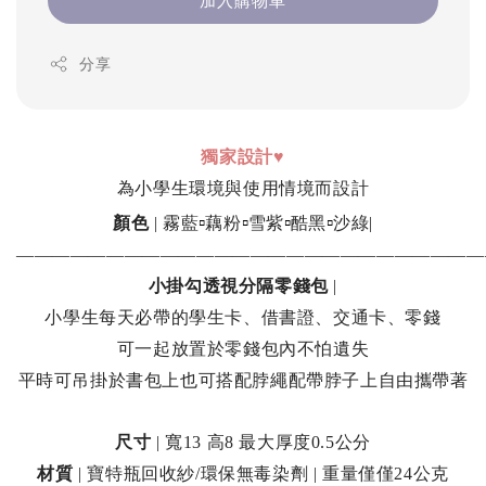
分享
獨家設計
♥
為小學生環境與使用情境而設計
▫
▫
▫
▫
顏色
|
霧藍
藕粉
雪紫
酷黑
沙綠|
——————————————————————————
小掛勾透視分隔零錢包
|
小學生每天必帶的學生卡、借書證、交通卡、零錢
可一起放置於零錢包內不怕遺失
平時可吊掛於書包上也可搭配脖繩配帶脖子上自由攜帶著
尺寸
|
寬13 高8 最大厚度0.5公分
材質
| 寶特瓶回收紗/環保無毒染劑 | 重量僅僅24公克