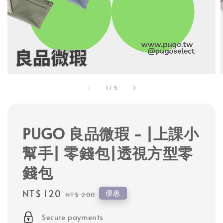
1
/
5
PUGO 良品微瑕 - |上課小
幫手| 零錢包|透視方型零
錢包
Sale
NT$ 120
Regular
優惠
NT$ 200
price
price
Secure payments