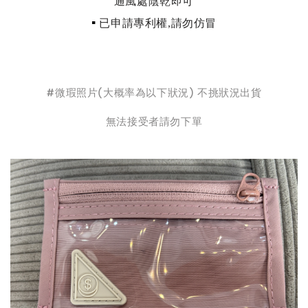
通風處陰乾即可
▪
已申請專利權,請勿仿冒
#微瑕照片(大概率為以下狀況) 不挑狀況出貨
無法接受者請勿下單