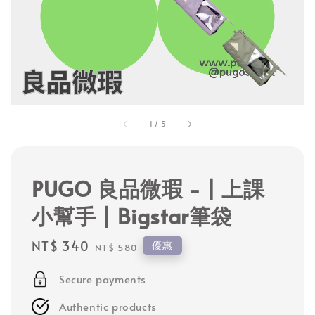
1
/
5
PUGO 良品微瑕 - | 上課
小幫手 | Bigstar筆袋
Sale
NT$ 340
Regular
優惠
NT$ 580
price
price
Secure payments
Authentic products