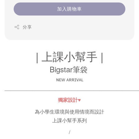
加入購物車
分享
| 上課小幫手 |
Bigstar筆袋
ɴᴇᴡ ᴀʀʀɪᴠᴀʟ
______________________
______________________
____
獨家設計
♥
為小學生環境與使用情境而設計
上課小幫手系列
/