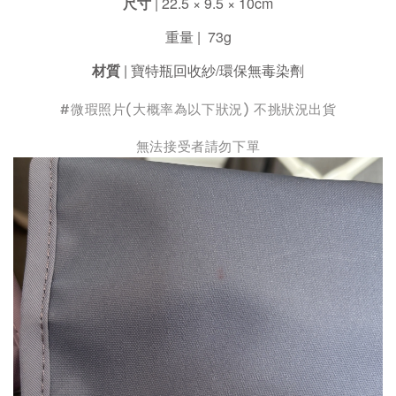
尺寸
| 22.5 × 9.5 × 10cm
重量 | 73g
材質
| 寶特瓶回收紗/環保無毒染劑
#微瑕照片(大概率為以下狀況) 不挑狀況出貨
無法接受者請勿下單