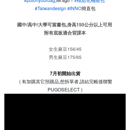
#putonyourbag
,let'sgo！
#模組化機能包
#Taiwandesign
#INNO
簡直包
國中/高中/大學可當書包,身高150公分以上可用
附有底板適合背課本
女生麻豆156/45
男生麻豆175/65
7月初開始出貨
( 有加購其它預購品,想拆單者,請結完帳後聯繫
PUGOSELECT )