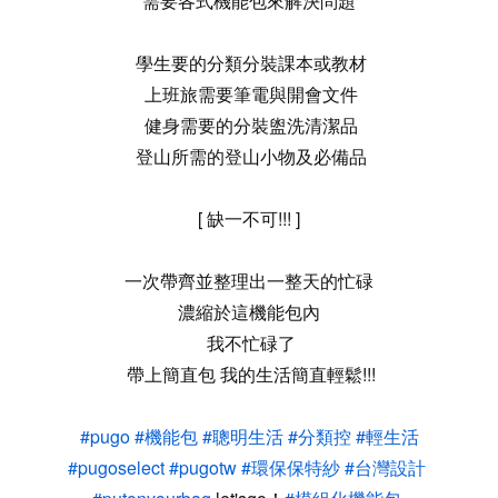
需要各式機能包來解決問題
學生要的分類分裝課本或教材
上班旅需要筆電與開會文件
健身需要的分裝盥洗清潔品
登山所需的登山小物及必備品
[ 缺一不可!!! ]
一次帶齊並整理出一整天的忙碌
濃縮於這機能包內
我不忙碌了
帶上簡直包 我的生活簡直輕鬆!!!
#pugo
#機能包
#聰明生活
#分類控
#輕生活
#pugoselect
#pugotw
#環保保特紗
#台灣設計