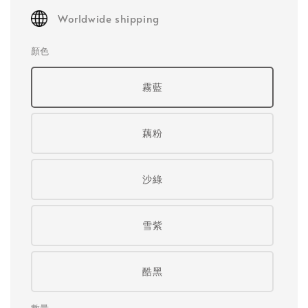
Worldwide shipping
顏色
霧藍
藕粉
沙綠
雪紫
酷黑