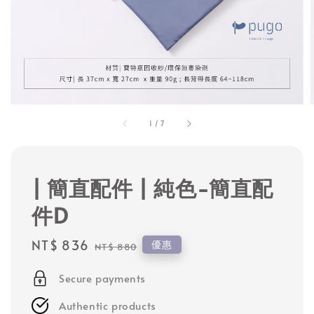
1
/
7
| 簡直配件 | 純色-簡直配
件D
Sale
NT$ 836
Regular
優惠
NT$ 880
price
price
Secure payments
Authentic products