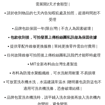
需展開2天才會順型 |
▪
請於收到物品的七天內告知暇疪處及拍照，超過時間恕不
受理
▪
品牌包款保固一年(限台灣) | 不含人為因素破壞 |
▪
包款收到後，可拍發票上傳粉絲團私訊做為保固依據
▪
提供零配件維修更換服務 | 單純更換零件需自付費用 |
▪
任何故障維修可拍照後上傳粉絲團私訊我們才能即時處理
▪
MIT全新布料由台灣生產製造
▪
布料為防潑水聚酯纖維，可水洗耐用耐重 不易損壞
▪
可放置洗衣機水洗，水温建議常温水 |聰明書包及防盜包不
適用可洗衣機洗滌，恐會破壞結構 |
▪
品牌包置洗衣機洗時，請平鋪入洗衣袋後再放入洗衣機內
勿彎折，避免變形