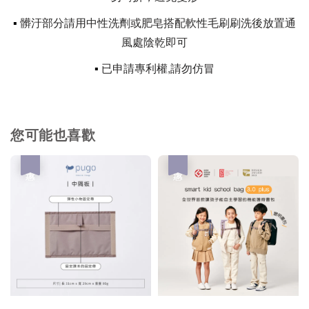
▪
髒汙部分請用中性洗劑或肥皂搭配軟性毛刷刷洗後放置通
風處陰乾即可
▪
已申請專利權,請勿仿冒
您可能也喜歡
優惠
優惠