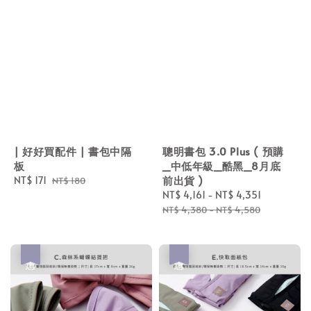
| 好好買配件 | 書包中隔
聰明書包 3.0 Plus ( 預購
板
_中低年級_酷黑_8月底
前出貨 )
Sale
NT$ 171
Regular
NT$ 180
price
price
Sale
NT$ 4,161
-
NT$ 4,351
Regular
price
price
NT$ 4,380
-
NT$ 4,580
優惠
優惠