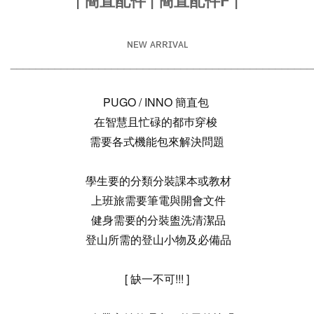
| 簡直配件 | 簡直配件F |
ɴᴇᴡ ᴀʀʀɪᴠᴀʟ
________________________________________________
PUGO / INNO 簡直包
在智慧且忙碌的都巿穿梭
需要各式機能包來解決問題
學生要的分類分裝課本或教材
上班旅需要筆電與開會文件
健身需要的分裝盥洗清潔品
登山所需的登山小物及必備品
[ 缺一不可!!! ]