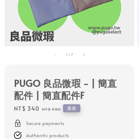
1
/
7
PUGO 良品微瑕 - | 簡直
配件 | 簡直配件F
Sale
NT$ 340
Regular
優惠
NT$ 580
price
price
Secure payments
Authentic products