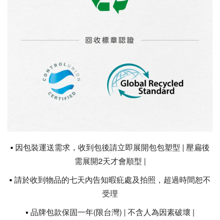
▪
因包裝運送需求，收到包後請立即展開包包塑型 | 壓扁後
需展開2天才會順型 |
▪
請於收到物品的七天內告知暇疪處及拍照，超過時間恕不
受理
▪
品牌包款保固一年(限台灣) | 不含人為因素破壞 |