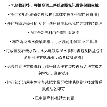
▪
包款收到後，可拍發票上傳粉絲團私訊做為保固依據
▪
提供零配件維修更換服務 | 單純更換零件需自付費用 |
▪
任何故障維修可拍照後上傳粉絲團私訊我們才能即時處理
▪
MIT全新布料由台灣生產製造
▪
布料為防潑水聚酯纖維，可水洗耐用耐重 不易損壞
▪
可放置洗衣機水洗，水温建議常温水 |聰明書包及防盜包不
適用可洗衣機洗滌，恐會破壞結構 |
▪
品牌包置洗衣機洗時，請平鋪入洗衣袋後再放入洗衣機內
勿彎折，避免變形
▪
髒汙部分請用中性洗劑或肥皂搭配軟性毛刷刷洗後放置通
風處陰乾即可
▪
已申請專利權,請勿仿冒