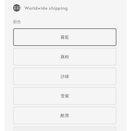
Worldwide shipping
顏色
霧藍
藕粉
沙綠
雪紫
酷黑