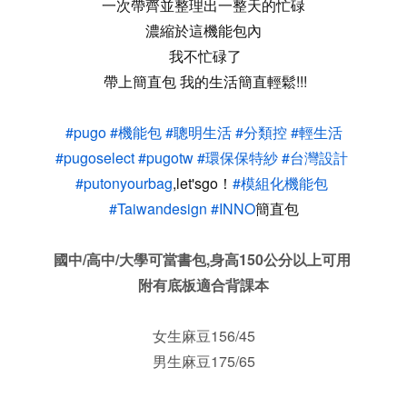
一次帶齊並整理出一整天的忙碌
濃縮於這機能包內
我不忙碌了
帶上簡直包 我的生活簡直輕鬆!!!
#pugo
#機能包
#聰明生活
#分類控
#輕生活
#pugoselect
#pugotw
#環保保特紗
#台灣設計
#putonyourbag
,let'sgo！
#模組化機能包
#Taiwandesign
#INNO
簡直包
國中/高中/大學可當書包,身高150公分以上可用
附有底板適合背課本
女生麻豆156/45
男生麻豆175/65