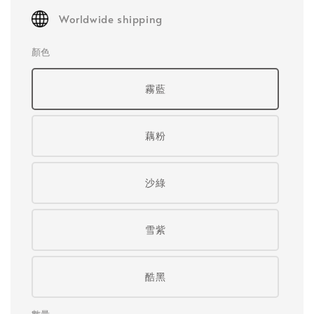
Worldwide shipping
顏色
霧藍
藕粉
沙綠
雪紫
酷黑