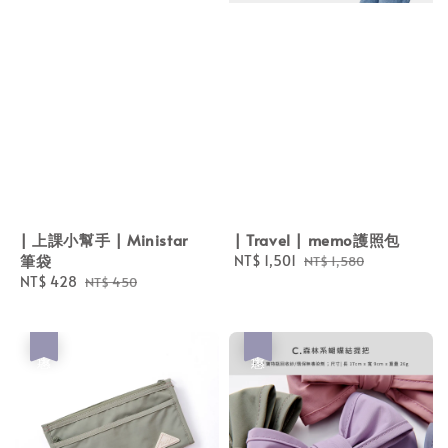
| 上課小幫手 | Ministar
| Travel | memo護照包
筆袋
Sale
NT$ 1,501
Regular
NT$ 1,580
Sale
NT$ 428
Regular
price
price
NT$ 450
price
price
優惠
優惠