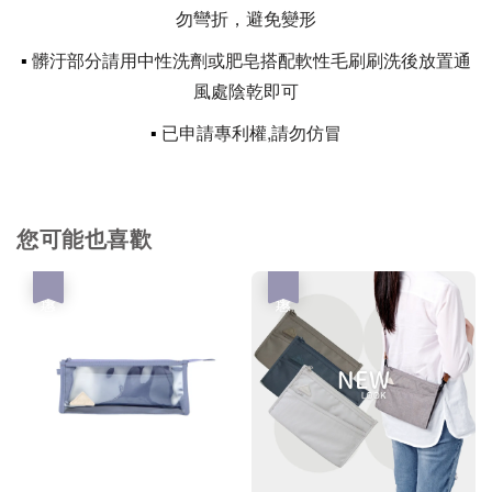
勿彎折，避免變形
▪
髒汙部分請用中性洗劑或肥皂搭配軟性毛刷刷洗後放置通
風處陰乾即可
▪
已申請專利權,請勿仿冒
您可能也喜歡
優惠
優惠