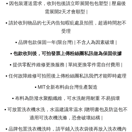
▪
因包裝運送需求，收到包後請立即展開包包塑型 | 壓扁後
需展開2天才會順型 |
▪
請於收到物品的七天內告知暇疪處及拍照，超過時間恕不
受理
▪
品牌包款保固一年(限台灣) | 不含人為因素破壞 |
▪
包款收到後，可拍發票上傳粉絲團私訊做為保固依據
▪
提供零配件維修更換服務 | 單純更換零件需自付費用 |
▪
任何故障維修可拍照後上傳粉絲團私訊我們才能即時處理
▪
MIT全新布料由台灣生產製造
▪
布料為防潑水聚酯纖維，可水洗耐用耐重 不易損壞
▪
可放置洗衣機水洗，水温建議常温水 |聰明書包及防盜包不
適用可洗衣機洗滌，恐會破壞結構 |
▪
品牌包置洗衣機洗時，請平鋪入洗衣袋後再放入洗衣機內