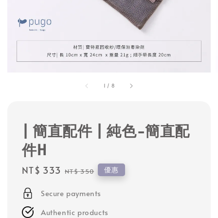
1
/
8
| 簡直配件 | 純色-簡直配
件H
Sale
NT$ 333
Regular
優惠
NT$ 350
price
price
Secure payments
Authentic products