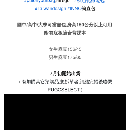
#putonyourbag
,let'sgo！
#模組化機能包
#Taiwandesign
#INNO
簡直包
國中/高中/大學可當書包,身高150公分以上可用
附有底板適合背課本
女生麻豆156/45
男生麻豆175/65
7月初開始出貨
( 有加購其它預購品,想拆單者,請結完帳後聯繫
PUGOSELECT )