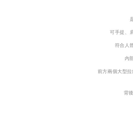
可手提、
符合人
內
前方兩個大型拉
背後