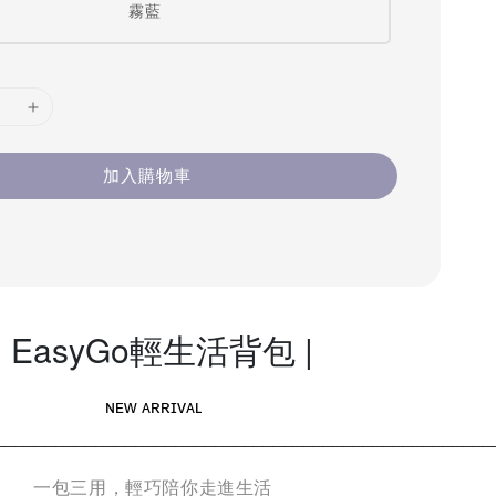
霧藍
加入購物車
| EasyGo輕生活背包 |
ɴᴇᴡ ᴀʀʀɪᴠᴀʟ
__________________________________________________
一包三用，輕巧陪你走進生活