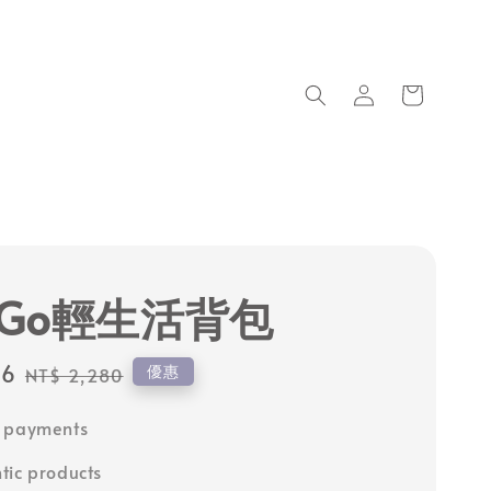
syGo輕生活背包
66
Regular
優惠
NT$ 2,280
price
e payments
tic products