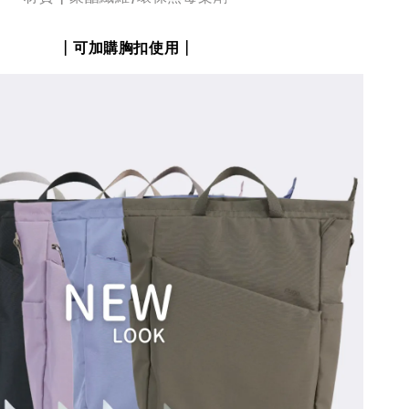
|
可加購胸扣使用
|