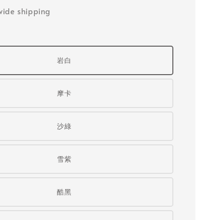
ide shipping
岩白
摩卡
沙綠
雪紫
酷黑