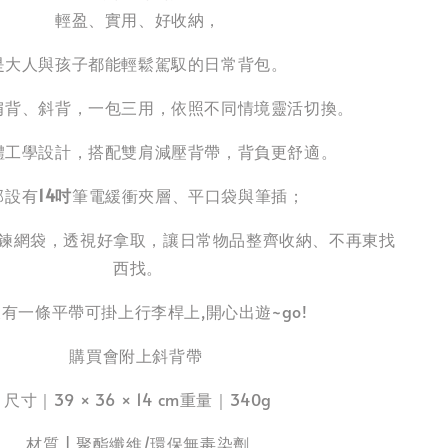
輕盈、實用、好收納，
是大人與孩子都能輕鬆駕馭的日常背包。
肩背、斜背，一包三用，依照不同情境靈活切換。
體工學設計，搭配雙肩減壓背帶，背負更舒適。
部設有
14吋
筆電緩衝夾層、平口袋與筆插；
鍊網袋，透視好拿取，讓日常物品整齊收納、不再東找
西找。
有一條平帶可掛上行李桿上,開心出遊~go!
購買會附上斜背帶
尺寸｜39 × 36 × 14 cm重量｜340g
材質 | 聚酯纖維/環保無毒染劑