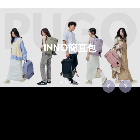
INNO簡直包
…