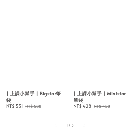
| 上課小幫手 | Bigstar筆
| 上課小幫手 | Ministar
袋
筆袋
Sale
NT$ 551
Regular
Sale
NT$ 428
Regular
NT$ 580
NT$ 450
price
price
price
price
1
/
3