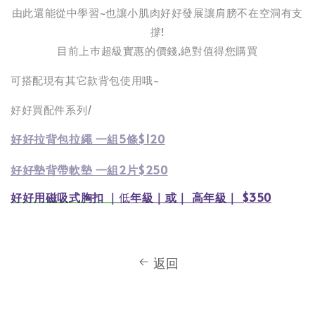
由此還能從中學習~也讓小肌肉好好發展讓肩膀不在空洞有支
撐!
目前上巿超級實惠的價錢,絶對值得您購買
可搭配現有其它款背包使用哦~
好好買配件系列/
好好拉背包拉繩 一組5條$120
好好墊背帶軟墊 一組2片$250
好好用磁吸式胸扣 ｜
低
年級｜或｜ 高年級｜ $350
返回