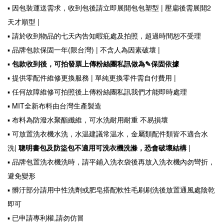
▪ 因包裝運送需求，收到包後請立即展開包包塑型 | 壓扁後需展開2
天才順型 |
▪ 請於收到物品的七天內告知暇疪處及拍照，超過時間恕不受理
▪ 品牌包款保固一年(限台灣) | 不含人為因素破壞 |
▪
包款收到後，可拍發票上傳粉絲團私訊做為✎保固依據
▪ 提供零配件維修更換服務 | 單純更換零件需自付費用 |
▪ 任何故障維修可拍照後上傳粉絲團私訊我們才能即時處理
▪ MIT全新布料由台灣生產製造
▪ 布料為防潑水聚酯纖維，可水洗耐用耐重 不易損壞
▪ 可放置洗衣機水洗，水温建議常温水
，金屬類配件類皆不適合水
洗
|
聰明書包及防盜包不適用可洗衣機洗滌，恐會破壞結構
|
▪ 品牌包置洗衣機洗時，請平鋪入洗衣袋後再放入洗衣機內勿彎折，
避免變形
▪
髒汙部分請用中性洗劑或肥皂搭配軟性毛刷刷洗後放置通風處陰乾
即可
▪ 已申請專利權,請勿仿冒