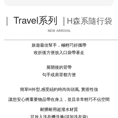
|
Travel系列
|
H森系隨行袋
ɴᴇᴡ ᴀʀʀɪᴠᴀʟ
________________________________________________
旅遊最佳幫手，極輕巧好攜帶
收折後方便放入口袋帶著走
展開後的背帶
勾手或肩背都方便
簡單H外型,感受紐約時尚街頭風, 實搭性強
讓您安心將重要物品帶在身上，並且非常輕巧不佔空間
耐髒耐用超潑水材質
可放入洗衣機洗滌(請加洗衣袋)