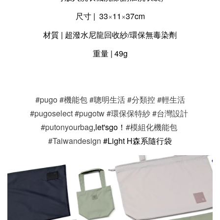
尺寸
|
33
×
11
×
37cm
材質
| 超潑水尼龍回收紗/環保無毒染劑
重量
|
49g
#pugo
#機能包
#聰明生活
#分類控
#輕生活
#pugoselect
#pugotw
#環保保特紗
#台灣設計
#putonyourbag
,let'sgo！
#模組化機能包
#Taiwandesign
#Light H森系隨行袋