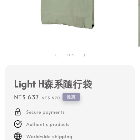
1
/
6
Light H森系隨行袋
Sale
NT$ 637
Regular
優惠
NT$ 670
price
price
Secure payments
Authentic products
Worldwide shipping