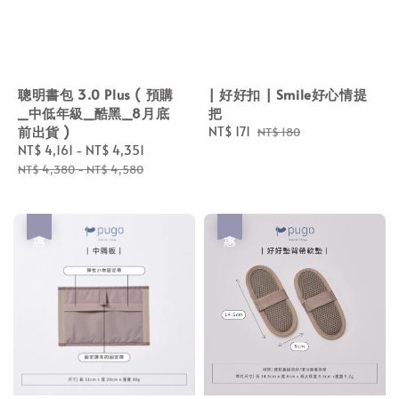
聰明書包 3.0 Plus ( 預購
| 好好扣 | Smile好心情提
_中低年級_酷黑_8月底
把
前出貨 )
Sale
NT$ 171
Regular
NT$ 180
Sale
NT$ 4,161
-
NT$ 4,351
Regular
price
price
price
price
NT$ 4,380
-
NT$ 4,580
優惠
優惠